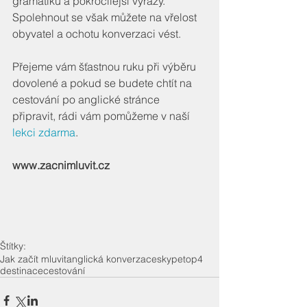
gramatiku a pokročilejší výrazy. 
Spolehnout se však můžete na vřelost 
obyvatel a ochotu konverzaci vést.
Přejeme vám šťastnou ruku při výběru 
dovolené a pokud se budete chtít na 
cestování po anglické stránce 
připravit, rádi vám pomůžeme v naší 
lekci zdarma
.
www.zacnimluvit.cz
Štítky:
Jak začít mluvit
anglická konverzace
skype
top4
destinace
cestování