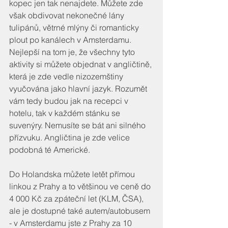
kopec jen tak nenajdete. Můžete zde 
však obdivovat nekonečné lány 
tulipánů, větrné mlýny či romanticky 
plout po kanálech v Amsterdamu. 
Nejlepší na tom je, že všechny tyto 
aktivity si můžete objednat v angličtině, 
která je zde vedle nizozemštiny 
vyučována jako hlavní jazyk. Rozumět 
vám tedy budou jak na recepci v 
hotelu, tak v každém stánku se 
suvenýry. Nemusíte se bát ani silného 
přízvuku. Angličtina je zde velice 
podobná té Americké.
Do Holandska můžete letět přímou 
linkou z Prahy a to většinou ve ceně do 
4 000 Kč za zpáteční let (KLM, ČSA), 
ale je dostupné také autem/autobusem 
- v Amsterdamu jste z Prahy za 10 